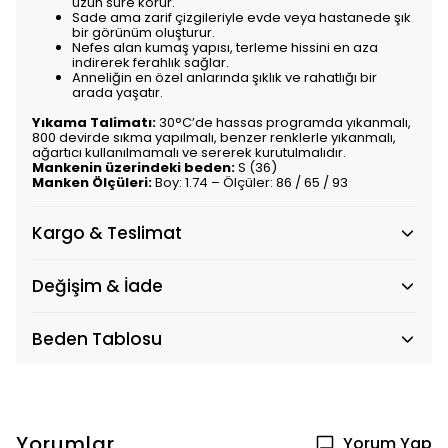
uzun süre korur.
Sade ama zarif çizgileriyle evde veya hastanede şık
bir görünüm oluşturur.
Nefes alan kumaş yapısı, terleme hissini en aza
indirerek ferahlık sağlar.
Anneliğin en özel anlarında şıklık ve rahatlığı bir
arada yaşatır.
Yıkama Talimatı:
30°C’de hassas programda yıkanmalı,
800 devirde sıkma yapılmalı, benzer renklerle yıkanmalı,
ağartıcı kullanılmamalı ve sererek kurutulmalıdır.
Mankenin üzerindeki beden:
S (36)
Manken Ölçüleri:
Boy: 1.74 – Ölçüler: 86 / 65 / 93
Kargo & Teslimat
Değişim & İade
Beden Tablosu
Yorumlar
Yorum Yap