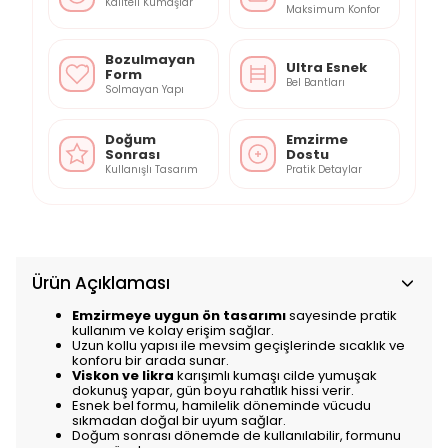
Kaliteli Kumaşlar
Maksimum Konfor
Bozulmayan
Ultra Esnek
Form
Bel Bantları
Solmayan Yapı
Doğum
Emzirme
Sonrası
Dostu
Kullanışlı Tasarım
Pratik Detaylar
Ürün Açıklaması
Emzirmeye uygun ön tasarımı
sayesinde pratik
kullanım ve kolay erişim sağlar.
Uzun kollu yapısı ile mevsim geçişlerinde sıcaklık ve
konforu bir arada sunar.
Viskon ve likra
karışımlı kumaşı cilde yumuşak
dokunuş yapar, gün boyu rahatlık hissi verir.
Esnek bel formu, hamilelik döneminde vücudu
sıkmadan doğal bir uyum sağlar.
Doğum sonrası dönemde de kullanılabilir, formunu