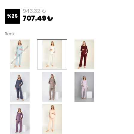
943.32 ₺
%
25
707.49 ₺
Renk