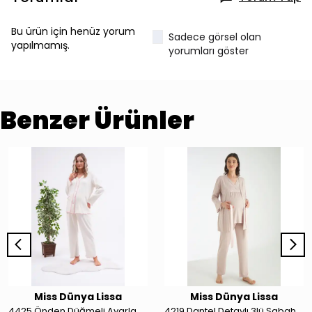
Bu ürün için henüz yorum
Sadece görsel olan
yapılmamış.
yorumları göster
Benzer Ürünler
Miss Dünya Lissa
Miss Dünya Lissa
4425 Önden Düğmeli Ayarlanabilir Bel Kol ve Paça Fırfır Detaylı Hamile ve Lohusa Pijama Takımı
4219 Dantel Detaylı 3lü Sabahlıklı Hamile Ve Lohusa Pijama Takımı