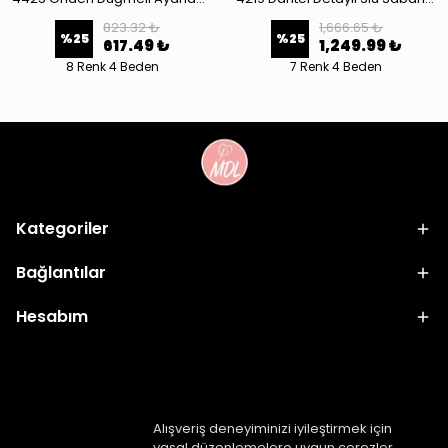
823.32 ₺
1,666.65 ₺
%
25
%
25
617.49 ₺
1,249.99 ₺
8 Renk 4 Beden
7 Renk 4 Beden
Kategoriler
Bağlantılar
Hesabım
Alışveriş deneyiminizi iyileştirmek için
yasal düzenlemelere uygun çerezler