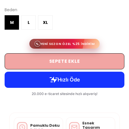
Beden
M
L
XL
%
YENİ SEZON ÖZEL %25 İNDİRİM
SEPETE EKLE
Esnek
Pamuklu Doku
Tasarım