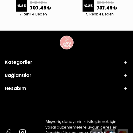
943.32 ₺
983.49 ₺
%
25
%
25
707.49 ₺
737.49 ₺
7 Renk 4 Beden
5 Renk 4 Beden
Kategoriler
Bağlantılar
Hesabım
Alışveriş deneyiminizi iyileştirmek için
yasal düzenlemelere uygun çerezler
(cookies) kullanıyoruz. Detaylı bilgiye