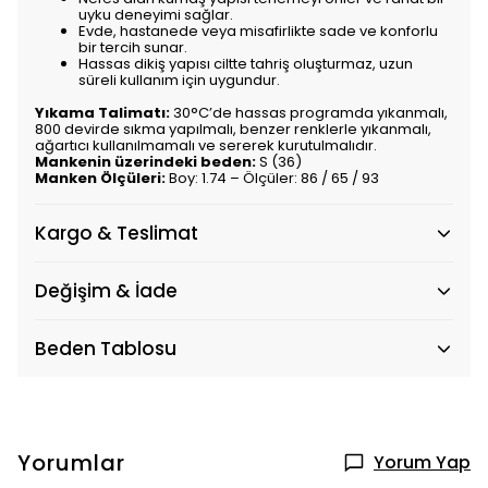
uyku deneyimi sağlar.
Evde, hastanede veya misafirlikte sade ve konforlu
bir tercih sunar.
Hassas dikiş yapısı ciltte tahriş oluşturmaz, uzun
süreli kullanım için uygundur.
Yıkama Talimatı:
30°C’de hassas programda yıkanmalı,
800 devirde sıkma yapılmalı, benzer renklerle yıkanmalı,
ağartıcı kullanılmamalı ve sererek kurutulmalıdır.
Mankenin üzerindeki beden:
S (36)
Manken Ölçüleri:
Boy: 1.74 – Ölçüler: 86 / 65 / 93
Kargo & Teslimat
Değişim & İade
Beden Tablosu
Yorumlar
Yorum Yap