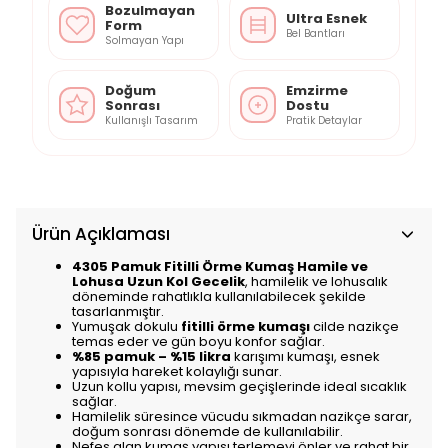
Bozulmayan
Ultra Esnek
Form
Bel Bantları
Solmayan Yapı
Doğum
Emzirme
Sonrası
Dostu
Kullanışlı Tasarım
Pratik Detaylar
Ürün Açıklaması
4305 Pamuk Fitilli Örme Kumaş Hamile ve
Lohusa Uzun Kol Gecelik
, hamilelik ve lohusalık
döneminde rahatlıkla kullanılabilecek şekilde
tasarlanmıştır.
Yumuşak dokulu
fitilli örme kumaşı
cilde nazikçe
temas eder ve gün boyu konfor sağlar.
%85 pamuk – %15 likra
karışımı kumaşı, esnek
yapısıyla hareket kolaylığı sunar.
Uzun kollu yapısı, mevsim geçişlerinde ideal sıcaklık
sağlar.
Hamilelik süresince vücudu sıkmadan nazikçe sarar,
doğum sonrası dönemde de kullanılabilir.
Nefes alan kumaş yapısı terlemeyi önler ve rahat bir