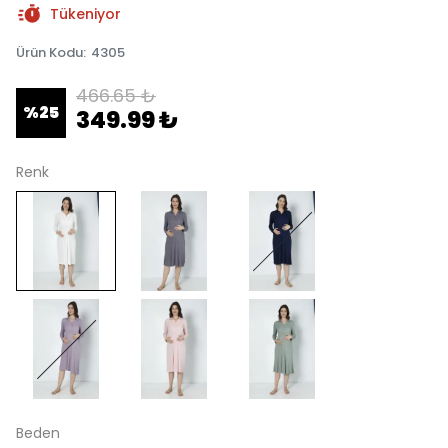
Tükeniyor
Ürün Kodu
:
4305
466.65 ₺
%
25
349.99 ₺
Renk
Beden