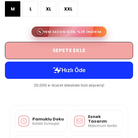
M
L
XL
XXL
%
YENİ SEZON ÖZEL %25 İNDİRİM
SEPETE EKLE
Esnek
Pamuklu Doku
Tasarım
Kaliteli Kumaşlar
Maksimum Konfor