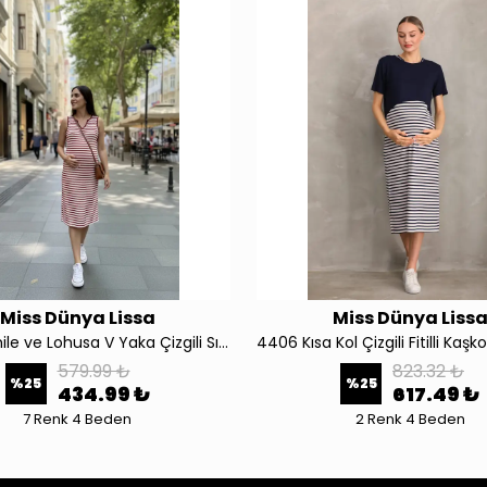
Miss Dünya Lissa
Miss Dünya Liss
Linea Hamile ve Lohusa V Yaka Çizgili Sıfır Kol Elbise 4554
579.99 ₺
823.32 ₺
%
25
%
25
434.99 ₺
617.49 ₺
7 Renk 4 Beden
2 Renk 4 Beden