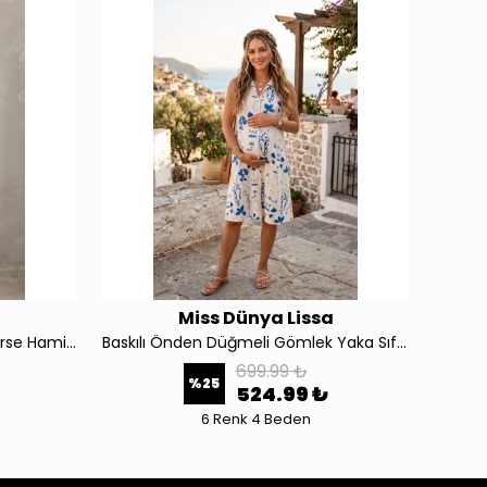
a
Miss Dünya Lissa
4406 Kısa Kol Çizgili Fitilli Kaşkorse Hamile ve Lohusa Tshirt Elbise
Baskılı Önden Düğmeli Gömlek Yaka Sıfır Kol Hamile ve Lohusa Elbise 4570
699.99 ₺
%
25
524.99 ₺
6 Renk 4 Beden