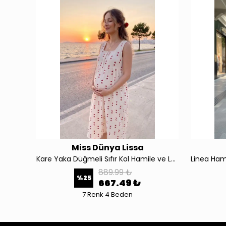
Miss Dünya Lissa
4489 Çizgili Hamile ve Lohusa Kısa Kol Uzun Elbise
Kare Yaka Düğmeli Sıfır Kol Hamile ve Lohusa Dokuma Elbise 4577
889.99 ₺
%
25
667.49 ₺
7 Renk 4 Beden