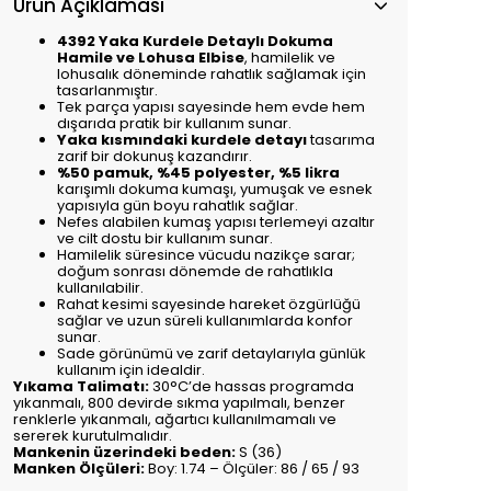
Ürün Açıklaması
4392 Yaka Kurdele Detaylı Dokuma
Hamile ve Lohusa Elbise
, hamilelik ve
lohusalık döneminde rahatlık sağlamak için
tasarlanmıştır.
Tek parça yapısı sayesinde hem evde hem
dışarıda pratik bir kullanım sunar.
Yaka kısmındaki kurdele detayı
tasarıma
zarif bir dokunuş kazandırır.
%50 pamuk, %45 polyester, %5 likra
karışımlı dokuma kumaşı, yumuşak ve esnek
yapısıyla gün boyu rahatlık sağlar.
Nefes alabilen kumaş yapısı terlemeyi azaltır
ve cilt dostu bir kullanım sunar.
Hamilelik süresince vücudu nazikçe sarar;
doğum sonrası dönemde de rahatlıkla
kullanılabilir.
Rahat kesimi sayesinde hareket özgürlüğü
sağlar ve uzun süreli kullanımlarda konfor
sunar.
Sade görünümü ve zarif detaylarıyla günlük
kullanım için idealdir.
Yıkama Talimatı:
30°C’de hassas programda
yıkanmalı, 800 devirde sıkma yapılmalı, benzer
renklerle yıkanmalı, ağartıcı kullanılmamalı ve
sererek kurutulmalıdır.
Mankenin üzerindeki beden:
S (36)
Manken Ölçüleri:
Boy: 1.74 – Ölçüler: 86 / 65 / 93