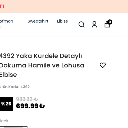
TI
şofman
Sweatshirt
Elbise
0
ı
4392 Yaka Kurdele Detaylı
Dokuma Hamile ve Lohusa
Elbise
Ürün Kodu
:
4392
933.32 ₺
%
25
699.99 ₺
Renk