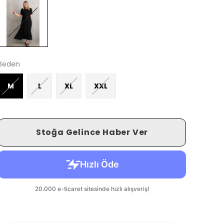
Beden
M
L
XL
XXL
Stoğa Gelince Haber Ver