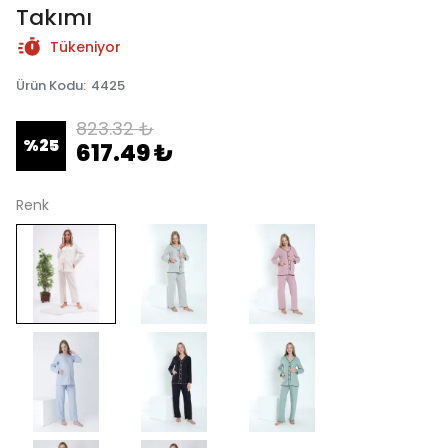
Takımı
Tükeniyor
Ürün Kodu
:
4425
823.32 ₺
%
25
617.49 ₺
Renk