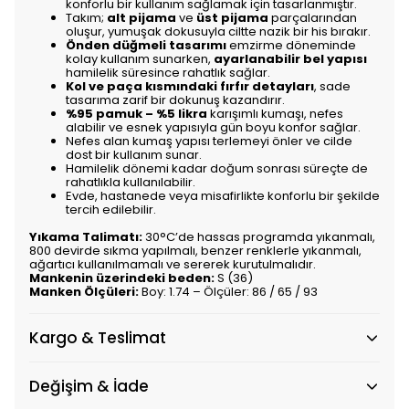
konforlu bir kullanım sağlamak için tasarlanmıştır.
Takım;
alt pijama
ve
üst pijama
parçalarından
oluşur, yumuşak dokusuyla ciltte nazik bir his bırakır.
Önden düğmeli tasarımı
emzirme döneminde
kolay kullanım sunarken,
ayarlanabilir bel yapısı
hamilelik süresince rahatlık sağlar.
Kol ve paça kısmındaki fırfır detayları
, sade
tasarıma zarif bir dokunuş kazandırır.
%95 pamuk – %5 likra
karışımlı kumaşı, nefes
alabilir ve esnek yapısıyla gün boyu konfor sağlar.
Nefes alan kumaş yapısı terlemeyi önler ve cilde
dost bir kullanım sunar.
Hamilelik dönemi kadar doğum sonrası süreçte de
rahatlıkla kullanılabilir.
Evde, hastanede veya misafirlikte konforlu bir şekilde
tercih edilebilir.
Yıkama Talimatı:
30°C’de hassas programda yıkanmalı,
800 devirde sıkma yapılmalı, benzer renklerle yıkanmalı,
ağartıcı kullanılmamalı ve sererek kurutulmalıdır.
Mankenin üzerindeki beden:
S (36)
Manken Ölçüleri:
Boy: 1.74 – Ölçüler: 86 / 65 / 93
Kargo & Teslimat
Değişim & İade