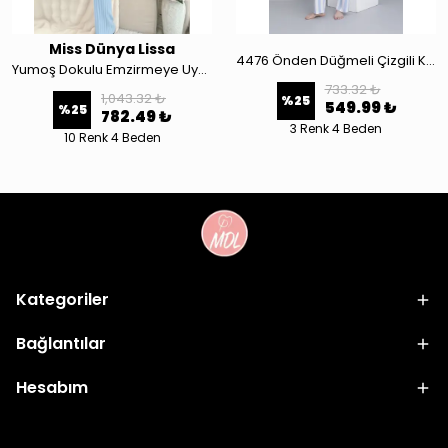
Miss Dünya Lissa
4476 Önden Düğmeli Çizgili Kısa Kol Ayarlanabilir Bel Lastikli Hamile ve Lohusa Pijama Takımı
Yumoş Dokulu Emzirmeye Uygun Ayarlanabilir Bel Destekli Hamile ve Lohusa Konfor Pijama Takımı 4546
733.32 ₺
1,043.32 ₺
%
25
549.99 ₺
%
25
782.49 ₺
3 Renk 4 Beden
10 Renk 4 Beden
Kategoriler
Bağlantılar
Hesabım