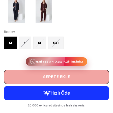
Beden
M
L
XL
XXL
%
YENİ SEZON ÖZEL %25 İNDİRİM
SEPETE EKLE