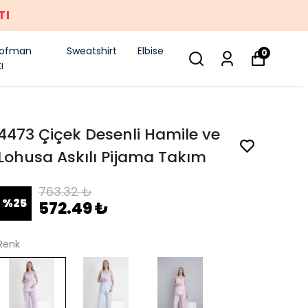
TI
şofman
Sweatshirt
Elbise
0
ı
4473 Çiçek Desenli Hamile ve
Lohusa Askılı Pijama Takım
763.32 ₺
%
25
572.49 ₺
Renk