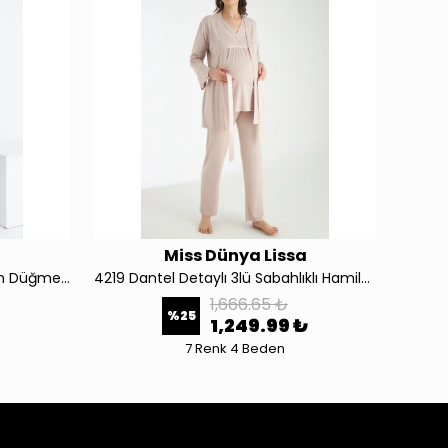
a
Miss Dünya Lissa
Sabahlıklı Dantel Detaylı Önden Düğmeli Hamile ve Lohusa Pijama Takımı 4445
4219 Dantel Detaylı 3lü Sabahlıklı Hamile Ve Lohusa Pijama Takımı
1,666.65 ₺
%
25
1,249.99 ₺
7 Renk 4 Beden