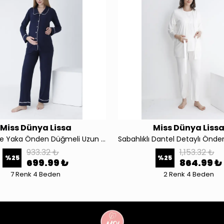
Miss Dünya Lissa
Miss Dünya Liss
4440 Bebe Yaka Önden Düğmeli Uzun Kollu Fitilli Kumaş Hamile ve Lohusa Pijama Takımı
933.32 ₺
1,153.32 ₺
%
25
%
25
699.99 ₺
864.99 ₺
7 Renk 4 Beden
2 Renk 4 Beden