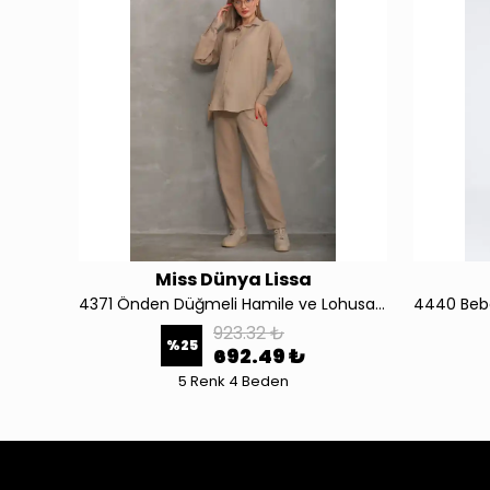
Miss Dünya Lissa
Önden Düğmeli Hamile ve Lohusa Peluş Pijama Takımı 4338
4371 Önden Düğmeli Hamile ve Lohusa Alt-Üst Takım
923.32 ₺
%
25
692.49 ₺
5 Renk 4 Beden