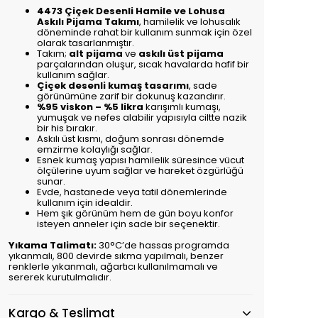
4473 Çiçek Desenli Hamile ve Lohusa
Askılı Pijama Takımı
, hamilelik ve lohusalık
döneminde rahat bir kullanım sunmak için özel
olarak tasarlanmıştır.
Takım;
alt pijama
ve
askılı üst pijama
parçalarından oluşur, sıcak havalarda hafif bir
kullanım sağlar.
Çiçek desenli kumaş tasarımı
, sade
görünümüne zarif bir dokunuş kazandırır.
%95 viskon – %5 likra
karışımlı kumaşı,
yumuşak ve nefes alabilir yapısıyla ciltte nazik
bir his bırakır.
Askılı üst kısmı, doğum sonrası dönemde
emzirme kolaylığı sağlar.
Esnek kumaş yapısı hamilelik süresince vücut
ölçülerine uyum sağlar ve hareket özgürlüğü
sunar.
Evde, hastanede veya tatil dönemlerinde
kullanım için idealdir.
Hem şık görünüm hem de gün boyu konfor
isteyen anneler için sade bir seçenektir.
Yıkama Talimatı:
30°C’de hassas programda
yıkanmalı, 800 devirde sıkma yapılmalı, benzer
renklerle yıkanmalı, ağartıcı kullanılmamalı ve
sererek kurutulmalıdır.
Kargo & Teslimat