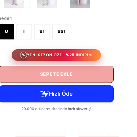
Beden
M
L
XL
XXL
%
YENİ SEZON ÖZEL %25 İNDİRİM
SEPETE EKLE