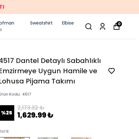
TI
şofman
Sweatshirt
Elbise
0
ı
4517 Dantel Detaylı Sabahlıklı
Emzirmeye Uygun Hamile ve
Lohusa Pijama Takımı
Ürün Kodu
:
4517
2,173.32 ₺
%
25
1,629.99 ₺
Renk