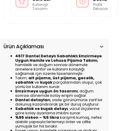
Kullanışlı
Pratik
Tasarım
Detaylar
Ürün Açıklaması
4517 Dantel Detaylı Sabahlıklı Emzirmeye
Uygun Hamile ve Lohusa Pijama Takımı
,
hamilelik ve doğum sonrası dönemde
annelere konfor ve kullanım kolaylığı
sağlamak için özenle tasarlanmıştır.
Takım;
alt pijama, üst pijama, gecelik,
sabahlık
ve
kuşak
parçalarından oluşur, çok
yönlü bir kullanım sunar.
Emzirmeye uygun ön tasarımı
, doğum
sonrası dönemde kolay erişim sağlar.
Dantel detayları
, sade görünümüne zarif bir
dokunuş kazandırarak şık bir duruş oluşturur.
Sabahlık ve kuşak detayı
, vücut ölçülerine
göre kolay ayarlama imkânı sunar.
%95 viskon – %5 likra
karışımlı kumaş, nefes
alabilir yapısıyla terlemeyi önler ve ciltte
yumuşak bir his bırakır.
Esnek yapısı, hamilelik süresince ve doğum