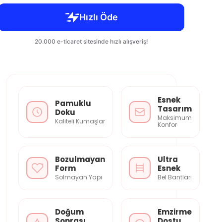
Esnek
Pamuklu
Tasarım
Doku
Maksimum
Kaliteli Kumaşlar
Konfor
Bozulmayan
Ultra
Form
Esnek
Solmayan Yapı
Bel Bantları
Doğum
Emzirme
Sonrası
Dostu