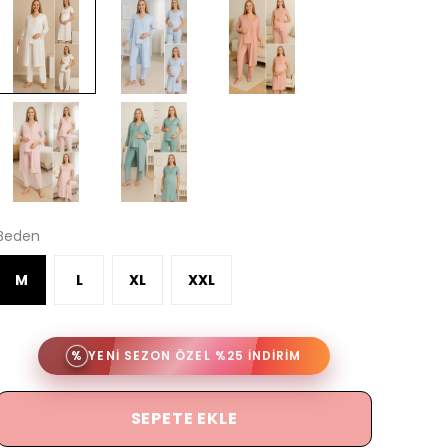
Beden
M
L
XL
XXL
%
YENİ SEZON ÖZEL %25 İNDİRİM
SEPETE EKLE