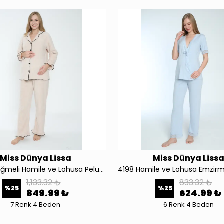
Miss Dünya Lissa
Miss Dünya Liss
Önden Düğmeli Hamile ve Lohusa Peluş Pijama Takımı 4338
1,133.32 ₺
833.32 ₺
%
25
%
25
849.99 ₺
624.99 ₺
7 Renk 4 Beden
6 Renk 4 Beden