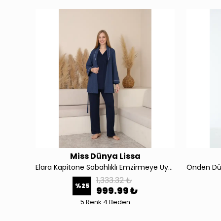
Miss Dünya Lissa
4377 Önden Bağlamalı Geniş Şerit Yakalı Hamile ve Lohusa Pijama Takımı
Elara Kapitone Sabahlıklı Emzirmeye Uygun Uzun Kol Hamile ve Lohusa Pijama Takımı 4538
1,333.32 ₺
%
25
999.99 ₺
5 Renk 4 Beden