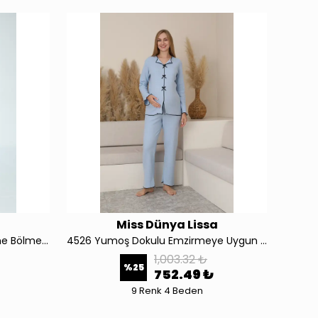
a
Miss Dünya Lissa
4198 Hamile ve Lohusa Emzirme Bölmeli Pijama Takımı
4526 Yumoş Dokulu Emzirmeye Uygun Ayarlanabilir Bel Detaylı Hamile ve Lohusa Pijama Takımı
1,003.32 ₺
%
25
752.49 ₺
9 Renk 4 Beden