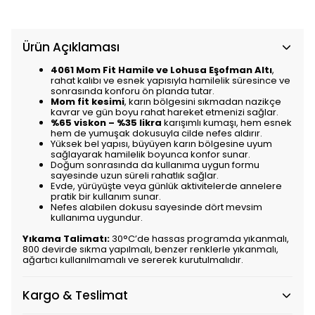
Ürün Açıklaması
4061 Mom Fit Hamile ve Lohusa Eşofman Altı
,
rahat kalıbı ve esnek yapısıyla hamilelik süresince ve
sonrasında konforu ön planda tutar.
Mom fit kesimi
, karın bölgesini sıkmadan nazikçe
kavrar ve gün boyu rahat hareket etmenizi sağlar.
%65 viskon – %35 likra
karışımlı kumaşı, hem esnek
hem de yumuşak dokusuyla cilde nefes aldırır.
Yüksek bel yapısı, büyüyen karın bölgesine uyum
sağlayarak hamilelik boyunca konfor sunar.
Doğum sonrasında da kullanıma uygun formu
sayesinde uzun süreli rahatlık sağlar.
Evde, yürüyüşte veya günlük aktivitelerde annelere
pratik bir kullanım sunar.
Nefes alabilen dokusu sayesinde dört mevsim
kullanıma uygundur.
Yıkama Talimatı:
30°C’de hassas programda yıkanmalı,
800 devirde sıkma yapılmalı, benzer renklerle yıkanmalı,
ağartıcı kullanılmamalı ve sererek kurutulmalıdır.
Kargo & Teslimat