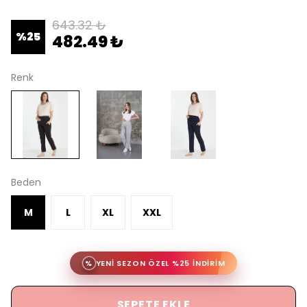
643.32 ₺
%
25
482.49 ₺
Renk
Beden
M
L
XL
XXL
%
YENİ SEZON ÖZEL %25 İNDİRİM
SEPETE EKLE