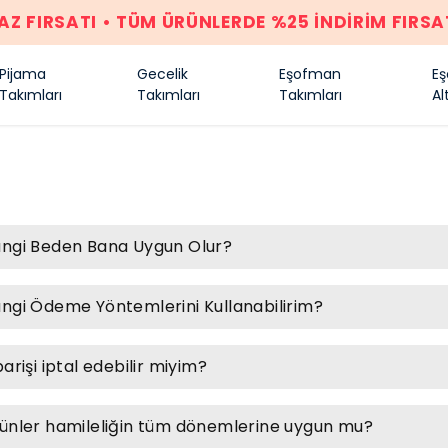
AZ FIRSATI • TÜM ÜRÜNLERDE %25 İNDİRİM FIRSA
Pijama
Gecelik
Eşofman
E
Takımları
Takımları
Takımları
Alt
ngi Beden Bana Uygun Olur?
ngi Ödeme Yöntemlerini Kullanabilirim?
parişi iptal edebilir miyim?
ünler hamileliğin tüm dönemlerine uygun mu?