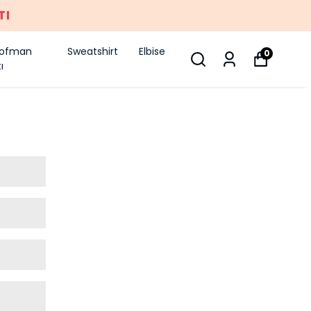
TI
şofman
Sweatshirt
Elbise
0
ı