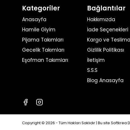
Kategoriler
Bağlantılar
Anasayfa
Hakkımızda
Hamile Giyim
İade Seçenekleri
Pijama Takımları
Kargo ve Teslima
Gecelik Takımları
Gizlilik Politikası
Eşofman Takımları
İletişim
S.S.S
Blog Anasayfa
Copyright ©
2026
- Tüm Hakları Saklıdır | Bu site
Softkrea D