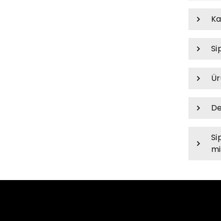
Ka
Si
Ür
De
Si
mi