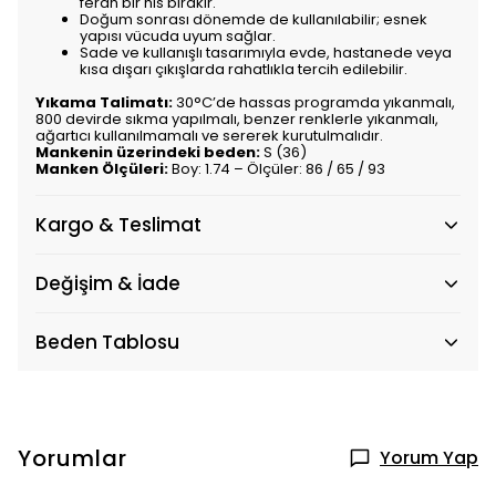
ferah bir his bırakır.
Doğum sonrası dönemde de kullanılabilir; esnek
yapısı vücuda uyum sağlar.
Sade ve kullanışlı tasarımıyla evde, hastanede veya
kısa dışarı çıkışlarda rahatlıkla tercih edilebilir.
Yıkama Talimatı:
30°C’de hassas programda yıkanmalı,
800 devirde sıkma yapılmalı, benzer renklerle yıkanmalı,
ağartıcı kullanılmamalı ve sererek kurutulmalıdır.
Mankenin üzerindeki beden:
S (36)
Manken Ölçüleri:
Boy: 1.74 – Ölçüler: 86 / 65 / 93
Kargo & Teslimat
Değişim & İade
Beden Tablosu
Yorumlar
Yorum Yap