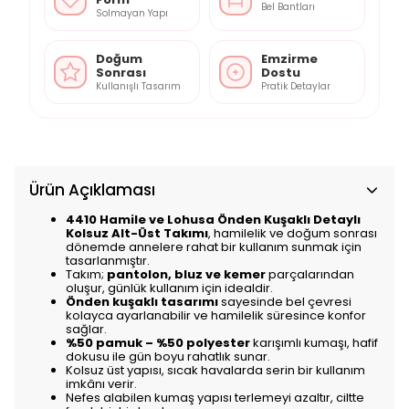
Bel Bantları
Solmayan Yapı
Doğum
Emzirme
Sonrası
Dostu
Kullanışlı Tasarım
Pratik Detaylar
Ürün Açıklaması
4410 Hamile ve Lohusa Önden Kuşaklı Detaylı
Kolsuz Alt-Üst Takımı
, hamilelik ve doğum sonrası
dönemde annelere rahat bir kullanım sunmak için
tasarlanmıştır.
Takım;
pantolon, bluz ve kemer
parçalarından
oluşur, günlük kullanım için idealdir.
Önden kuşaklı tasarımı
sayesinde bel çevresi
kolayca ayarlanabilir ve hamilelik süresince konfor
sağlar.
%50 pamuk – %50 polyester
karışımlı kumaşı, hafif
dokusu ile gün boyu rahatlık sunar.
Kolsuz üst yapısı, sıcak havalarda serin bir kullanım
imkânı verir.
Nefes alabilen kumaş yapısı terlemeyi azaltır, ciltte