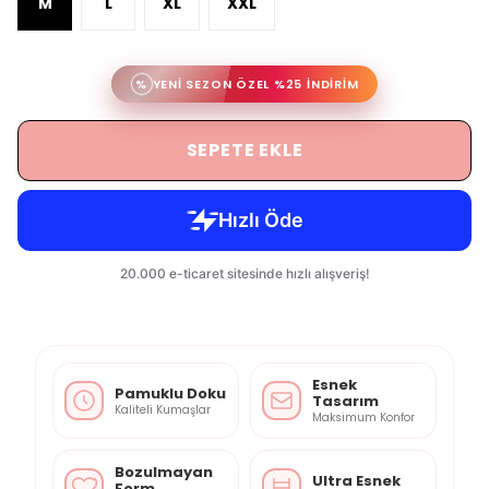
M
L
XL
XXL
%
YENİ SEZON ÖZEL %25 İNDİRİM
SEPETE EKLE
Esnek
Pamuklu Doku
Tasarım
Kaliteli Kumaşlar
Maksimum Konfor
Bozulmayan
Ultra Esnek
Form