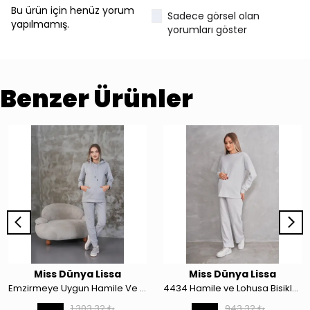
Bu ürün için henüz yorum
Sadece görsel olan
yapılmamış.
yorumları göster
Benzer Ürünler
Miss Dünya Lissa
Miss Dünya Lissa
Emzirmeye Uygun Hamile Ve Lohusa Kapüşonlu Sweatshirt Eşofman Takım 4131
4434 Hamile ve Lohusa Bisiklet Yaka Waffle Kumaş Alt Üst Eşofman Takımı
1,303.32 ₺
943.32 ₺