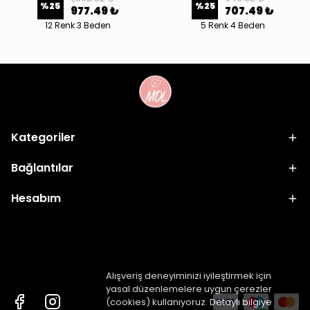
%
25
%
25
977.49 ₺
707.49 ₺
12 Renk 3 Beden
5 Renk 4 Beden
Kategoriler
Bağlantılar
Hesabım
Alışveriş deneyiminizi iyileştirmek için
yasal düzenlemelere uygun çerezler
(cookies) kullanıyoruz. Detaylı bilgiye