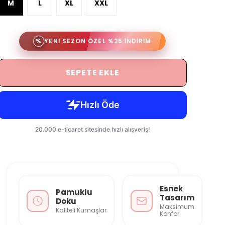
M
L
XL
XXL
%
YENİ SEZON ÖZEL %25 İNDİRİM
SEPETE EKLE
Esnek
Pamuklu
Tasarım
Doku
Maksimum
Kaliteli Kumaşlar
Konfor