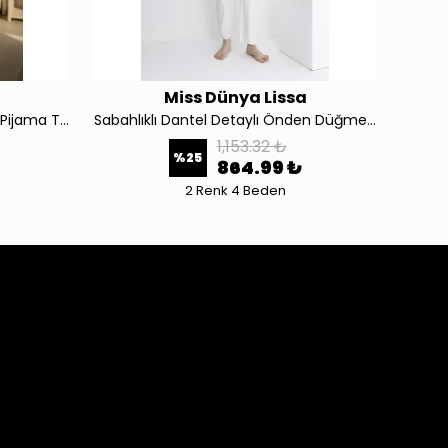
a
Miss Dünya Lissa
Soft Glow Gömlek Yaka Saten Pijama Takımı 4553
Sabahlıklı Dantel Detaylı Önden Düğmeli Hamile ve Lohusa Pijama Takımı 4445
1,153.32 ₺
%
25
864.99 ₺
2 Renk 4 Beden