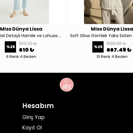
Miss Dünya Lissa
Miss Dünya Liss
4206 Dantel Detaylı Hamile ve Lohusa Pijama Takımı
813.33 ₺
889.99 ₺
%
25
%
25
610 ₺
667.49 ₺
6 Renk 4 Beden
10 Renk 4 Beden
Hesabım
Giriş Yap
Kayıt Ol