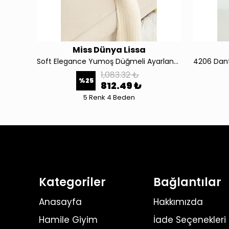
Miss Dünya Lissa
Yumoş Dokulu Emzirmeye Uygun Ayarlanabilir Bel Destekli Hamile ve Lohusa Konfor Pijama Takımı 4546
Soft Elegance Yumoş Düğmeli Ayarlanabilir Bel Lohusa Pijama Takımı 4524
1,083.32 ₺
%
25
812.49 ₺
5 Renk 4 Beden
Kategoriler
Bağlantılar
Anasayfa
Hakkımızda
Hamile Giyim
İade Seçenekleri