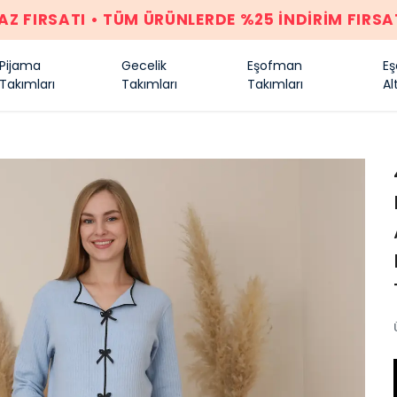
YAZ FIRSATI • TÜM ÜRÜNLERDE %25 İNDİRİM F
Pijama
Gecelik
Eşofman
E
Takımları
Takımları
Takımları
Alt