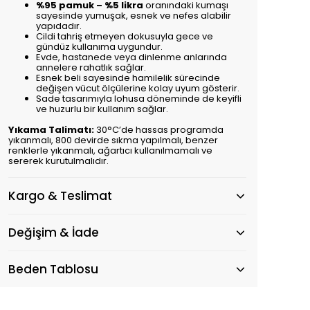
%95 pamuk – %5 likra
oranındaki kumaşı
sayesinde yumuşak, esnek ve nefes alabilir
yapıdadır.
Cildi tahriş etmeyen dokusuyla gece ve
gündüz kullanıma uygundur.
Evde, hastanede veya dinlenme anlarında
annelere rahatlık sağlar.
Esnek beli sayesinde hamilelik sürecinde
değişen vücut ölçülerine kolay uyum gösterir.
Sade tasarımıyla lohusa döneminde de keyifli
ve huzurlu bir kullanım sağlar.
Yıkama Talimatı:
30°C’de hassas programda
yıkanmalı, 800 devirde sıkma yapılmalı, benzer
renklerle yıkanmalı, ağartıcı kullanılmamalı ve
sererek kurutulmalıdır.
Kargo & Teslimat
Değişim & İade
Beden Tablosu