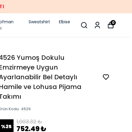
IRSATI
şofman
Sweatshirt
Elbise
0
ı
4526 Yumoş Dokulu
Emzirmeye Uygun
Ayarlanabilir Bel Detaylı
Hamile ve Lohusa Pijama
Takımı
Ürün Kodu
:
4526
1,003.32 ₺
%
25
752.49 ₺